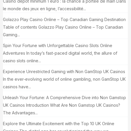
Casino dépôt minimum 1 euro : la chance à portée de main Dans
le monde des jeux en ligne, l’accessibilité...
Golazzo Play Casino Online – Top Canadian Gaming Destination
Table of contents Golazzo Play Casino Online – Top Canadian
Gaming...
Spin Your Fortune with Unforgettable Casino Slots Online
Adventures In today’s fast-paced digital world, the allure of
casino slots online...
Experience Unrestricted Gaming with Non GamStop UK Casinos
In the ever-evolving world of online gambling, non GamStop UK
casinos have...
Unleash Your Fortune: A Comprehensive Dive into Non Gamstop
UK Casinos Introduction What Are Non Gamstop UK Casinos?
The Advantages...
Explore the Ultimate Excitement with the Top 10 UK Online