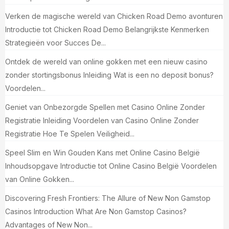
Verken de magische wereld van Chicken Road Demo avonturen
Introductie tot Chicken Road Demo Belangrijkste Kenmerken
Strategieën voor Succes De...
Ontdek de wereld van online gokken met een nieuw casino
zonder stortingsbonus Inleiding Wat is een no deposit bonus?
Voordelen...
Geniet van Onbezorgde Spellen met Casino Online Zonder
Registratie Inleiding Voordelen van Casino Online Zonder
Registratie Hoe Te Spelen Veiligheid...
Speel Slim en Win Gouden Kans met Online Casino België
Inhoudsopgave Introductie tot Online Casino België Voordelen
van Online Gokken...
Discovering Fresh Frontiers: The Allure of New Non Gamstop
Casinos Introduction What Are Non Gamstop Casinos?
Advantages of New Non...