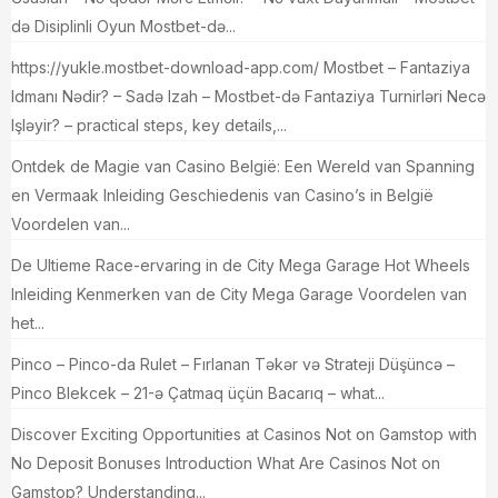
də Disiplinli Oyun Mostbet-də...
https://yukle.mostbet-download-app.com/ Mostbet – Fantaziya
Idmanı Nədir? – Sadə Izah – Mostbet-də Fantaziya Turnirləri Necə
Işləyir? – practical steps, key details,...
Ontdek de Magie van Casino België: Een Wereld van Spanning
en Vermaak Inleiding Geschiedenis van Casino’s in België
Voordelen van...
De Ultieme Race-ervaring in de City Mega Garage Hot Wheels
Inleiding Kenmerken van de City Mega Garage Voordelen van
het...
Pinco – Pinco-da Rulet – Fırlanan Təkər və Strateji Düşüncə –
Pinco Blekcek – 21-ə Çatmaq üçün Bacarıq – what...
Discover Exciting Opportunities at Casinos Not on Gamstop with
No Deposit Bonuses Introduction What Are Casinos Not on
Gamstop? Understanding...