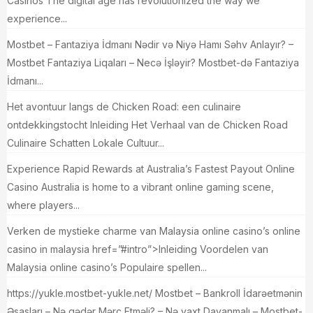
Casinos The digital age has revolutionized the way we
experience...
Mostbet – Fantaziya İdmanı Nədir və Niyə Hamı Səhv Anlayır? –
Mostbet Fantaziya Liqaları – Necə İşləyir? Mostbet-də Fantaziya
İdmanı...
Het avontuur langs de Chicken Road: een culinaire
ontdekkingstocht Inleiding Het Verhaal van de Chicken Road
Culinaire Schatten Lokale Cultuur...
Experience Rapid Rewards at Australia’s Fastest Payout Online
Casino Australia is home to a vibrant online gaming scene,
where players...
Verken de mystieke charme van Malaysia online casino’s online
casino in malaysia href=”#intro”>Inleiding Voordelen van
Malaysia online casino’s Populaire spellen...
https://yukle.mostbet-yukle.net/ Mostbet – Bankroll İdarəetmənin
Əsasları – Nə qədər Mərc Etməli? – Nə vaxt Dayanmalı – Mostbet-