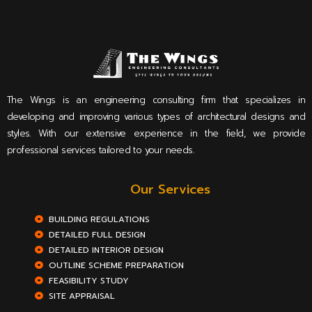
The Wings is an engineering consulting firm that specializes in
developing and improving various types of architectural designs and
styles. With our extensive experience in the field, we provide
professional services tailored to your needs.
Our Services
BUILDING REGULATIONS
DETAILED FULL DESIGN
DETAILED INTERIOR DESIGN
OUTLINE SCHEME PREPARATION
FEASIBILITY STUDY
SITE APPRAISAL