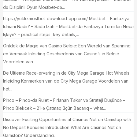
də Disiplinli Oyun Mostbet-də...
https://yukle.mostbet-download-app.com/ Mostbet – Fantaziya
Idmanı Nədir? – Sadə Izah – Mostbet-də Fantaziya Turnirləri Necə
Işləyir? – practical steps, key details,...
Ontdek de Magie van Casino België: Een Wereld van Spanning
en Vermaak Inleiding Geschiedenis van Casino’s in België
Voordelen van...
De Ultieme Race-ervaring in de City Mega Garage Hot Wheels
Inleiding Kenmerken van de City Mega Garage Voordelen van
het...
Pinco – Pinco-da Rulet – Fırlanan Təkər və Strateji Düşüncə –
Pinco Blekcek – 21-ə Çatmaq üçün Bacarıq – what...
Discover Exciting Opportunities at Casinos Not on Gamstop with
No Deposit Bonuses Introduction What Are Casinos Not on
Gamstop? Understanding...