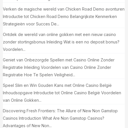
Verken de magische wereld van Chicken Road Demo avonturen
Introductie tot Chicken Road Demo Belangrijkste Kenmerken
Strategieën voor Succes De...
Ontdek de wereld van online gokken met een nieuw casino
zonder stortingsbonus Inleiding Wat is een no deposit bonus?
Voordelen...
Geniet van Onbezorgde Spellen met Casino Online Zonder
Registratie Inleiding Voordelen van Casino Online Zonder
Registratie Hoe Te Spelen Veiligheid...
Speel Slim en Win Gouden Kans met Online Casino België
Inhoudsopgave Introductie tot Online Casino België Voordelen
van Online Gokken...
Discovering Fresh Frontiers: The Allure of New Non Gamstop
Casinos Introduction What Are Non Gamstop Casinos?
Advantages of New Non...