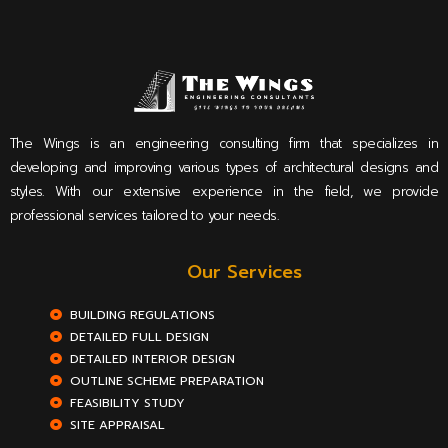
The Wings is an engineering consulting firm that specializes in
developing and improving various types of architectural designs and
styles. With our extensive experience in the field, we provide
professional services tailored to your needs.
Our Services
BUILDING REGULATIONS
DETAILED FULL DESIGN
DETAILED INTERIOR DESIGN
OUTLINE SCHEME PREPARATION
FEASIBILITY STUDY
SITE APPRAISAL