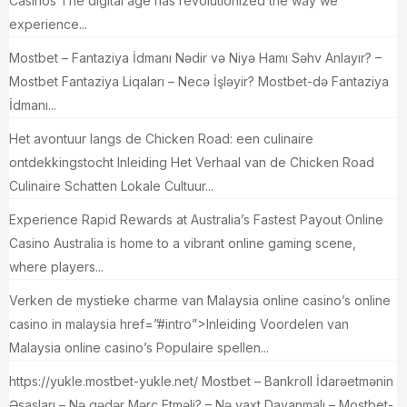
Casinos The digital age has revolutionized the way we
experience...
Mostbet – Fantaziya İdmanı Nədir və Niyə Hamı Səhv Anlayır? –
Mostbet Fantaziya Liqaları – Necə İşləyir? Mostbet-də Fantaziya
İdmanı...
Het avontuur langs de Chicken Road: een culinaire
ontdekkingstocht Inleiding Het Verhaal van de Chicken Road
Culinaire Schatten Lokale Cultuur...
Experience Rapid Rewards at Australia’s Fastest Payout Online
Casino Australia is home to a vibrant online gaming scene,
where players...
Verken de mystieke charme van Malaysia online casino’s online
casino in malaysia href=”#intro”>Inleiding Voordelen van
Malaysia online casino’s Populaire spellen...
https://yukle.mostbet-yukle.net/ Mostbet – Bankroll İdarəetmənin
Əsasları – Nə qədər Mərc Etməli? – Nə vaxt Dayanmalı – Mostbet-