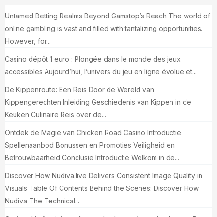
Untamed Betting Realms Beyond Gamstop’s Reach The world of
online gambling is vast and filled with tantalizing opportunities.
However, for...
Casino dépôt 1 euro : Plongée dans le monde des jeux
accessibles Aujourd’hui, l’univers du jeu en ligne évolue et...
De Kippenroute: Een Reis Door de Wereld van
Kippengerechten Inleiding Geschiedenis van Kippen in de
Keuken Culinaire Reis over de...
Ontdek de Magie van Chicken Road Casino Introductie
Spellenaanbod Bonussen en Promoties Veiligheid en
Betrouwbaarheid Conclusie Introductie Welkom in de...
Discover How Nudiva.live Delivers Consistent Image Quality in
Visuals Table Of Contents Behind the Scenes: Discover How
Nudiva The Technical...