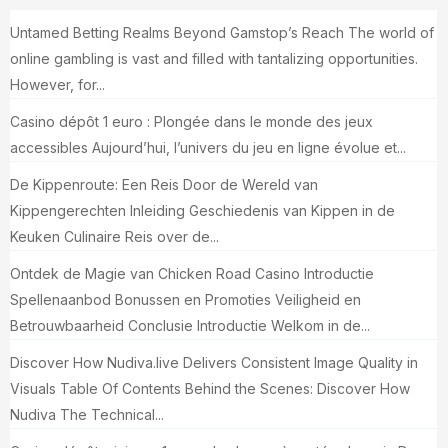
Untamed Betting Realms Beyond Gamstop’s Reach The world of
online gambling is vast and filled with tantalizing opportunities.
However, for...
Casino dépôt 1 euro : Plongée dans le monde des jeux
accessibles Aujourd’hui, l’univers du jeu en ligne évolue et...
De Kippenroute: Een Reis Door de Wereld van
Kippengerechten Inleiding Geschiedenis van Kippen in de
Keuken Culinaire Reis over de...
Ontdek de Magie van Chicken Road Casino Introductie
Spellenaanbod Bonussen en Promoties Veiligheid en
Betrouwbaarheid Conclusie Introductie Welkom in de...
Discover How Nudiva.live Delivers Consistent Image Quality in
Visuals Table Of Contents Behind the Scenes: Discover How
Nudiva The Technical...