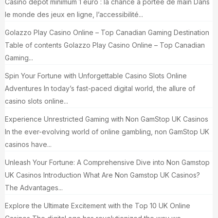
Casino dépôt minimum 1 euro : la chance à portée de main Dans
le monde des jeux en ligne, l’accessibilité...
Golazzo Play Casino Online – Top Canadian Gaming Destination
Table of contents Golazzo Play Casino Online – Top Canadian
Gaming...
Spin Your Fortune with Unforgettable Casino Slots Online
Adventures In today’s fast-paced digital world, the allure of
casino slots online...
Experience Unrestricted Gaming with Non GamStop UK Casinos
In the ever-evolving world of online gambling, non GamStop UK
casinos have...
Unleash Your Fortune: A Comprehensive Dive into Non Gamstop
UK Casinos Introduction What Are Non Gamstop UK Casinos?
The Advantages...
Explore the Ultimate Excitement with the Top 10 UK Online