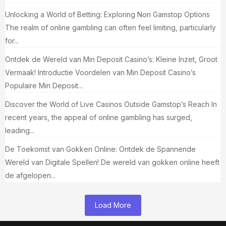
Unlocking a World of Betting: Exploring Non Gamstop Options
The realm of online gambling can often feel limiting, particularly
for...
Ontdek de Wereld van Min Deposit Casino’s: Kleine Inzet, Groot
Vermaak! Introductie Voordelen van Min Deposit Casino’s
Populaire Min Deposit...
Discover the World of Live Casinos Outside Gamstop’s Reach In
recent years, the appeal of online gambling has surged,
leading...
De Toekomst van Gokken Online: Ontdek de Spannende
Wereld van Digitale Spellen! De wereld van gokken online heeft
de afgelopen...
Load More