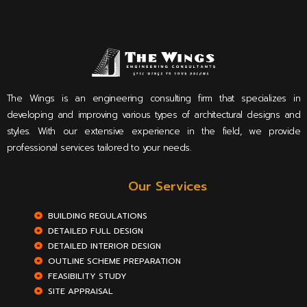
The Wings is an engineering consulting firm that specializes in
developing and improving various types of architectural designs and
styles. With our extensive experience in the field, we provide
professional services tailored to your needs.
Our Services
BUILDING REGULATIONS
DETAILED FULL DESIGN
DETAILED INTERIOR DESIGN
OUTLINE SCHEME PREPARATION
FEASIBILITY STUDY
SITE APPRAISAL