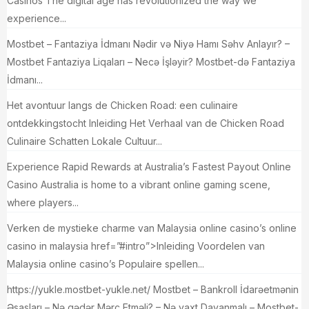
Casinos The digital age has revolutionized the way we
experience...
Mostbet – Fantaziya İdmanı Nədir və Niyə Hamı Səhv Anlayır? –
Mostbet Fantaziya Liqaları – Necə İşləyir? Mostbet-də Fantaziya
İdmanı...
Het avontuur langs de Chicken Road: een culinaire
ontdekkingstocht Inleiding Het Verhaal van de Chicken Road
Culinaire Schatten Lokale Cultuur...
Experience Rapid Rewards at Australia’s Fastest Payout Online
Casino Australia is home to a vibrant online gaming scene,
where players...
Verken de mystieke charme van Malaysia online casino’s online
casino in malaysia href=”#intro”>Inleiding Voordelen van
Malaysia online casino’s Populaire spellen...
https://yukle.mostbet-yukle.net/ Mostbet – Bankroll İdarəetmənin
Əsasları – Nə qədər Mərc Etməli? – Nə vaxt Dayanmalı – Mostbet-