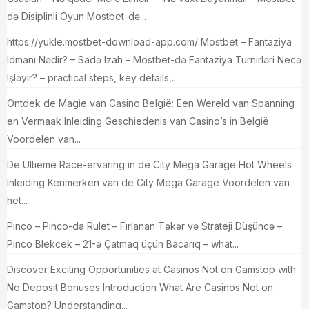
də Disiplinli Oyun Mostbet-də...
https://yukle.mostbet-download-app.com/ Mostbet – Fantaziya
Idmanı Nədir? – Sadə Izah – Mostbet-də Fantaziya Turnirləri Necə
Işləyir? – practical steps, key details,...
Ontdek de Magie van Casino België: Een Wereld van Spanning
en Vermaak Inleiding Geschiedenis van Casino’s in België
Voordelen van...
De Ultieme Race-ervaring in de City Mega Garage Hot Wheels
Inleiding Kenmerken van de City Mega Garage Voordelen van
het...
Pinco – Pinco-da Rulet – Fırlanan Təkər və Strateji Düşüncə –
Pinco Blekcek – 21-ə Çatmaq üçün Bacarıq – what...
Discover Exciting Opportunities at Casinos Not on Gamstop with
No Deposit Bonuses Introduction What Are Casinos Not on
Gamstop? Understanding...