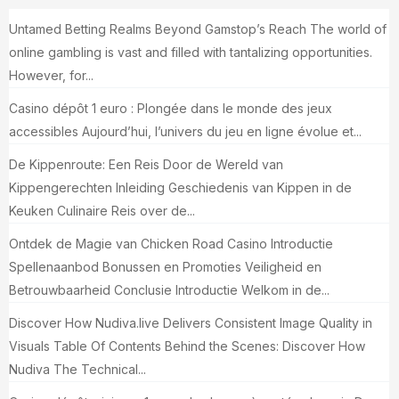
Untamed Betting Realms Beyond Gamstop’s Reach The world of
online gambling is vast and filled with tantalizing opportunities.
However, for...
Casino dépôt 1 euro : Plongée dans le monde des jeux
accessibles Aujourd’hui, l’univers du jeu en ligne évolue et...
De Kippenroute: Een Reis Door de Wereld van
Kippengerechten Inleiding Geschiedenis van Kippen in de
Keuken Culinaire Reis over de...
Ontdek de Magie van Chicken Road Casino Introductie
Spellenaanbod Bonussen en Promoties Veiligheid en
Betrouwbaarheid Conclusie Introductie Welkom in de...
Discover How Nudiva.live Delivers Consistent Image Quality in
Visuals Table Of Contents Behind the Scenes: Discover How
Nudiva The Technical...