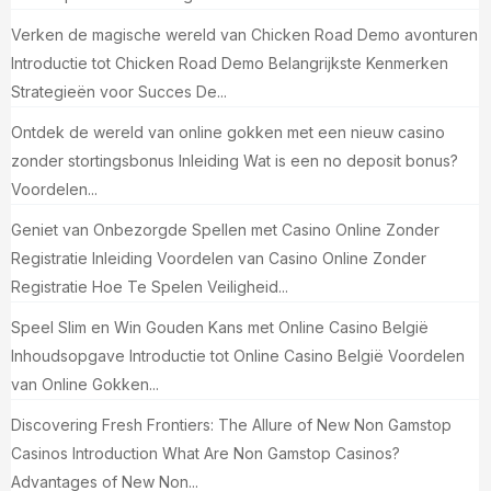
Verken de magische wereld van Chicken Road Demo avonturen
Introductie tot Chicken Road Demo Belangrijkste Kenmerken
Strategieën voor Succes De...
Ontdek de wereld van online gokken met een nieuw casino
zonder stortingsbonus Inleiding Wat is een no deposit bonus?
Voordelen...
Geniet van Onbezorgde Spellen met Casino Online Zonder
Registratie Inleiding Voordelen van Casino Online Zonder
Registratie Hoe Te Spelen Veiligheid...
Speel Slim en Win Gouden Kans met Online Casino België
Inhoudsopgave Introductie tot Online Casino België Voordelen
van Online Gokken...
Discovering Fresh Frontiers: The Allure of New Non Gamstop
Casinos Introduction What Are Non Gamstop Casinos?
Advantages of New Non...