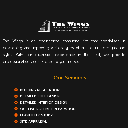
The Wings is an engineering consulting firm that specializes in
developing and improving various types of architectural designs and
styles. With our extensive experience in the field, we provide
professional services tailored to your needs.
Our Services
BUILDING REGULATIONS
DETAILED FULL DESIGN
DETAILED INTERIOR DESIGN
OUTLINE SCHEME PREPARATION
FEASIBILITY STUDY
SITE APPRAISAL