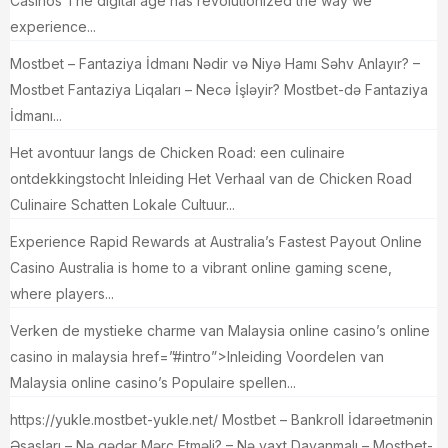
Casinos The digital age has revolutionized the way we
experience...
Mostbet – Fantaziya İdmanı Nədir və Niyə Hamı Səhv Anlayır? –
Mostbet Fantaziya Liqaları – Necə İşləyir? Mostbet-də Fantaziya
İdmanı...
Het avontuur langs de Chicken Road: een culinaire
ontdekkingstocht Inleiding Het Verhaal van de Chicken Road
Culinaire Schatten Lokale Cultuur...
Experience Rapid Rewards at Australia’s Fastest Payout Online
Casino Australia is home to a vibrant online gaming scene,
where players...
Verken de mystieke charme van Malaysia online casino’s online
casino in malaysia href=”#intro”>Inleiding Voordelen van
Malaysia online casino’s Populaire spellen...
https://yukle.mostbet-yukle.net/ Mostbet – Bankroll İdarəetmənin
Əsasları – Nə qədər Mərc Etməli? – Nə vaxt Dayanmalı – Mostbet-