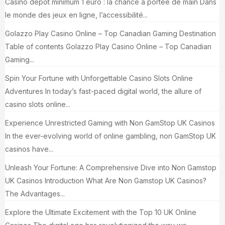
Casino dépôt minimum 1 euro : la chance à portée de main Dans
le monde des jeux en ligne, l’accessibilité...
Golazzo Play Casino Online – Top Canadian Gaming Destination
Table of contents Golazzo Play Casino Online – Top Canadian
Gaming...
Spin Your Fortune with Unforgettable Casino Slots Online
Adventures In today’s fast-paced digital world, the allure of
casino slots online...
Experience Unrestricted Gaming with Non GamStop UK Casinos
In the ever-evolving world of online gambling, non GamStop UK
casinos have...
Unleash Your Fortune: A Comprehensive Dive into Non Gamstop
UK Casinos Introduction What Are Non Gamstop UK Casinos?
The Advantages...
Explore the Ultimate Excitement with the Top 10 UK Online