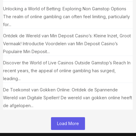
Unlocking a World of Betting: Exploring Non Gamstop Options
The realm of online gambling can often feel limiting, particularly
for...
Ontdek de Wereld van Min Deposit Casino’s: Kleine Inzet, Groot
Vermaak! Introductie Voordelen van Min Deposit Casino’s
Populaire Min Deposit...
Discover the World of Live Casinos Outside Gamstop’s Reach In
recent years, the appeal of online gambling has surged,
leading...
De Toekomst van Gokken Online: Ontdek de Spannende
Wereld van Digitale Spellen! De wereld van gokken online heeft
de afgelopen...
Load More