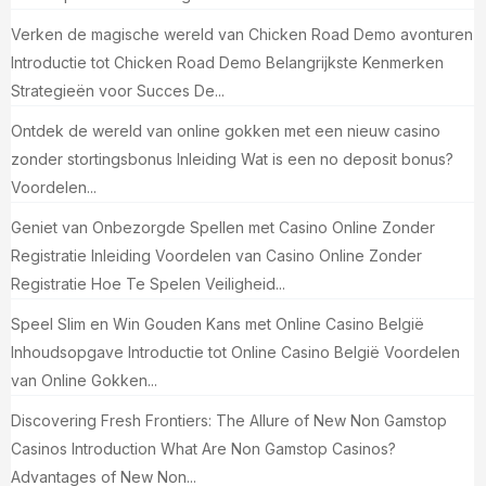
Verken de magische wereld van Chicken Road Demo avonturen
Introductie tot Chicken Road Demo Belangrijkste Kenmerken
Strategieën voor Succes De...
Ontdek de wereld van online gokken met een nieuw casino
zonder stortingsbonus Inleiding Wat is een no deposit bonus?
Voordelen...
Geniet van Onbezorgde Spellen met Casino Online Zonder
Registratie Inleiding Voordelen van Casino Online Zonder
Registratie Hoe Te Spelen Veiligheid...
Speel Slim en Win Gouden Kans met Online Casino België
Inhoudsopgave Introductie tot Online Casino België Voordelen
van Online Gokken...
Discovering Fresh Frontiers: The Allure of New Non Gamstop
Casinos Introduction What Are Non Gamstop Casinos?
Advantages of New Non...