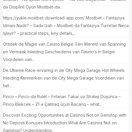
də Disiplinli Oyun Mostbet-də...
https://yukle.mostbet-download-app.com/ Mostbet – Fantaziya
Idmanı Nədir? – Sadə Izah – Mostbet-də Fantaziya Turnirləri Necə
Işləyir? – practical steps, key details,...
Ontdek de Magie van Casino België: Een Wereld van Spanning
en Vermaak Inleiding Geschiedenis van Casino’s in België
Voordelen van...
De Ultieme Race-ervaring in de City Mega Garage Hot Wheels
Inleiding Kenmerken van de City Mega Garage Voordelen van
het...
Pinco – Pinco-da Rulet – Fırlanan Təkər və Strateji Düşüncə –
Pinco Blekcek – 21-ə Çatmaq üçün Bacarıq – what...
Discover Exciting Opportunities at Casinos Not on Gamstop with
No Deposit Bonuses Introduction What Are Casinos Not on
Gamstop? Understanding...