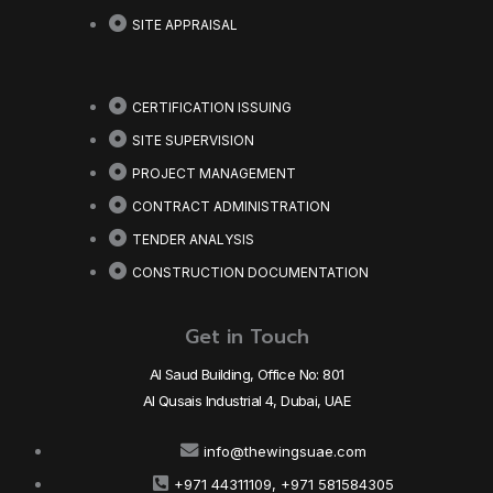
SITE APPRAISAL
CERTIFICATION ISSUING
SITE SUPERVISION
PROJECT MANAGEMENT
CONTRACT ADMINISTRATION
TENDER ANALYSIS
CONSTRUCTION DOCUMENTATION
Get in Touch
Al Saud Building, Office No: 801
Al Qusais Industrial 4, Dubai, UAE
info@thewingsuae.com
+971 44311109, +971 581584305