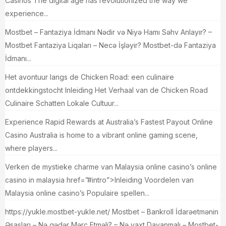
Casinos The digital age has revolutionized the way we
experience...
Mostbet – Fantaziya İdmanı Nədir və Niyə Hamı Səhv Anlayır? –
Mostbet Fantaziya Liqaları – Necə İşləyir? Mostbet-də Fantaziya
İdmanı...
Het avontuur langs de Chicken Road: een culinaire
ontdekkingstocht Inleiding Het Verhaal van de Chicken Road
Culinaire Schatten Lokale Cultuur...
Experience Rapid Rewards at Australia’s Fastest Payout Online
Casino Australia is home to a vibrant online gaming scene,
where players...
Verken de mystieke charme van Malaysia online casino’s online
casino in malaysia href=”#intro”>Inleiding Voordelen van
Malaysia online casino’s Populaire spellen...
https://yukle.mostbet-yukle.net/ Mostbet – Bankroll İdarəetmənin
Əsasları – Nə qədər Mərc Etməli? – Nə vaxt Dayanmalı – Mostbet-