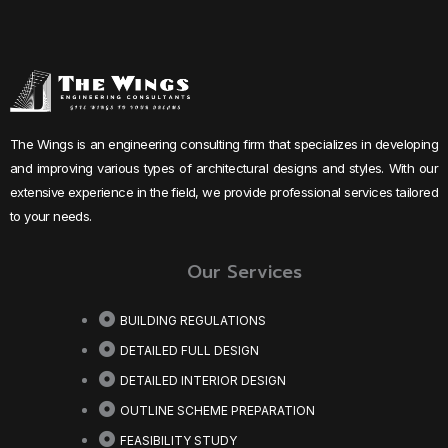
The Wings is an engineering consulting firm that specializes in developing
and improving various types of architectural designs and styles. With our
extensive experience in the field, we provide professional services tailored
to your needs.
Our Services
BUILDING REGULATIONS
DETAILED FULL DESIGN
DETAILED INTERIOR DESIGN
OUTLINE SCHEME PREPARATION
FEASIBILITY STUDY