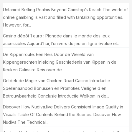
Untamed Betting Realms Beyond Gamstop’s Reach The world of
online gambling is vast and filled with tantalizing opportunities.
However, for...
Casino dépôt 1 euro : Plongée dans le monde des jeux
accessibles Aujourd’hui, l’univers du jeu en ligne évolue et...
De Kippenroute: Een Reis Door de Wereld van
Kippengerechten Inleiding Geschiedenis van Kippen in de
Keuken Culinaire Reis over de...
Ontdek de Magie van Chicken Road Casino Introductie
Spellenaanbod Bonussen en Promoties Veiligheid en
Betrouwbaarheid Conclusie Introductie Welkom in de...
Discover How Nudiva.live Delivers Consistent Image Quality in
Visuals Table Of Contents Behind the Scenes: Discover How
Nudiva The Technical...