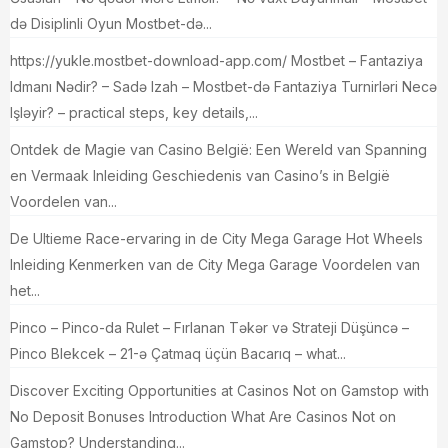
də Disiplinli Oyun Mostbet-də...
https://yukle.mostbet-download-app.com/ Mostbet – Fantaziya
Idmanı Nədir? – Sadə Izah – Mostbet-də Fantaziya Turnirləri Necə
Işləyir? – practical steps, key details,...
Ontdek de Magie van Casino België: Een Wereld van Spanning
en Vermaak Inleiding Geschiedenis van Casino’s in België
Voordelen van...
De Ultieme Race-ervaring in de City Mega Garage Hot Wheels
Inleiding Kenmerken van de City Mega Garage Voordelen van
het...
Pinco – Pinco-da Rulet – Fırlanan Təkər və Strateji Düşüncə –
Pinco Blekcek – 21-ə Çatmaq üçün Bacarıq – what...
Discover Exciting Opportunities at Casinos Not on Gamstop with
No Deposit Bonuses Introduction What Are Casinos Not on
Gamstop? Understanding...