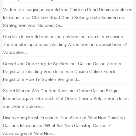
Verken de magische wereld van Chicken Road Demo avonturen
Introductie tot Chicken Road Demo Belangrijkste Kenmerken
Strategieën voor Succes De...
Ontdek de wereld van online gokken met een nieuw casino
zonder stortingsbonus Inleiding Wat is een no deposit bonus?
Voordelen...
Geniet van Onbezorgde Spellen met Casino Online Zonder
Registratie Inleiding Voordelen van Casino Online Zonder
Registratie Hoe Te Spelen Veiligheid...
Speel Slim en Win Gouden Kans met Online Casino België
Inhoudsopgave Introductie tot Online Casino België Voordelen
van Online Gokken...
Discovering Fresh Frontiers: The Allure of New Non Gamstop
Casinos Introduction What Are Non Gamstop Casinos?
Advantages of New Non...