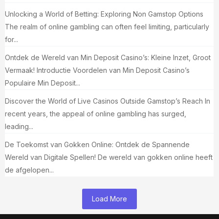
Unlocking a World of Betting: Exploring Non Gamstop Options
The realm of online gambling can often feel limiting, particularly
for...
Ontdek de Wereld van Min Deposit Casino’s: Kleine Inzet, Groot
Vermaak! Introductie Voordelen van Min Deposit Casino’s
Populaire Min Deposit...
Discover the World of Live Casinos Outside Gamstop’s Reach In
recent years, the appeal of online gambling has surged,
leading...
De Toekomst van Gokken Online: Ontdek de Spannende
Wereld van Digitale Spellen! De wereld van gokken online heeft
de afgelopen...
Load More