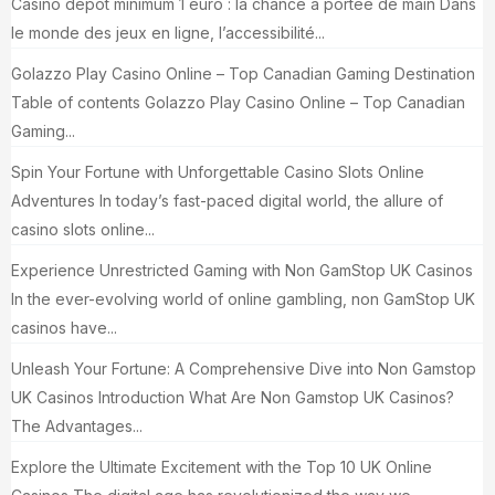
Casino dépôt minimum 1 euro : la chance à portée de main Dans
le monde des jeux en ligne, l’accessibilité...
Golazzo Play Casino Online – Top Canadian Gaming Destination
Table of contents Golazzo Play Casino Online – Top Canadian
Gaming...
Spin Your Fortune with Unforgettable Casino Slots Online
Adventures In today’s fast-paced digital world, the allure of
casino slots online...
Experience Unrestricted Gaming with Non GamStop UK Casinos
In the ever-evolving world of online gambling, non GamStop UK
casinos have...
Unleash Your Fortune: A Comprehensive Dive into Non Gamstop
UK Casinos Introduction What Are Non Gamstop UK Casinos?
The Advantages...
Explore the Ultimate Excitement with the Top 10 UK Online