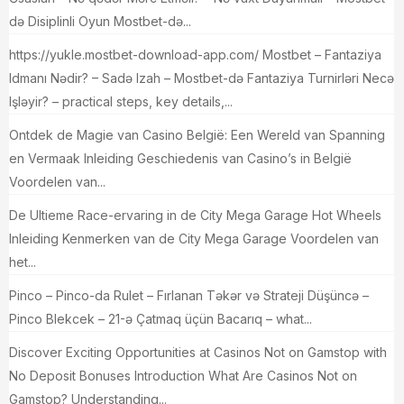
də Disiplinli Oyun Mostbet-də...
https://yukle.mostbet-download-app.com/ Mostbet – Fantaziya
Idmanı Nədir? – Sadə Izah – Mostbet-də Fantaziya Turnirləri Necə
Işləyir? – practical steps, key details,...
Ontdek de Magie van Casino België: Een Wereld van Spanning
en Vermaak Inleiding Geschiedenis van Casino’s in België
Voordelen van...
De Ultieme Race-ervaring in de City Mega Garage Hot Wheels
Inleiding Kenmerken van de City Mega Garage Voordelen van
het...
Pinco – Pinco-da Rulet – Fırlanan Təkər və Strateji Düşüncə –
Pinco Blekcek – 21-ə Çatmaq üçün Bacarıq – what...
Discover Exciting Opportunities at Casinos Not on Gamstop with
No Deposit Bonuses Introduction What Are Casinos Not on
Gamstop? Understanding...