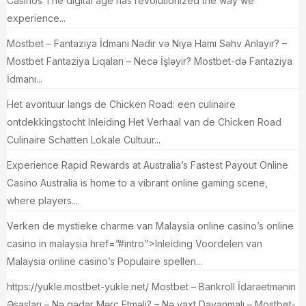
Casinos The digital age has revolutionized the way we
experience...
Mostbet – Fantaziya İdmanı Nədir və Niyə Hamı Səhv Anlayır? –
Mostbet Fantaziya Liqaları – Necə İşləyir? Mostbet-də Fantaziya
İdmanı...
Het avontuur langs de Chicken Road: een culinaire
ontdekkingstocht Inleiding Het Verhaal van de Chicken Road
Culinaire Schatten Lokale Cultuur...
Experience Rapid Rewards at Australia’s Fastest Payout Online
Casino Australia is home to a vibrant online gaming scene,
where players...
Verken de mystieke charme van Malaysia online casino’s online
casino in malaysia href=”#intro”>Inleiding Voordelen van
Malaysia online casino’s Populaire spellen...
https://yukle.mostbet-yukle.net/ Mostbet – Bankroll İdarəetmənin
Əsasları – Nə qədər Mərc Etməli? – Nə vaxt Dayanmalı – Mostbet-