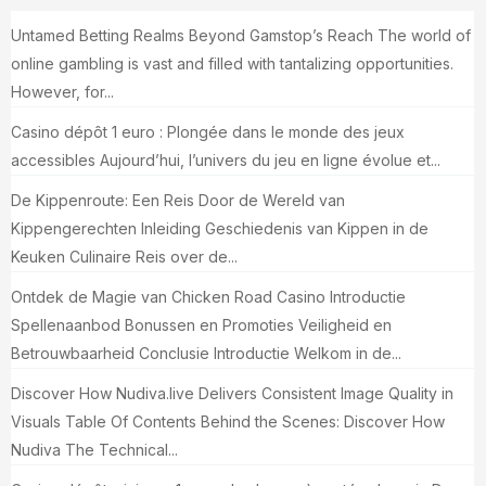
Untamed Betting Realms Beyond Gamstop’s Reach The world of
online gambling is vast and filled with tantalizing opportunities.
However, for...
Casino dépôt 1 euro : Plongée dans le monde des jeux
accessibles Aujourd’hui, l’univers du jeu en ligne évolue et...
De Kippenroute: Een Reis Door de Wereld van
Kippengerechten Inleiding Geschiedenis van Kippen in de
Keuken Culinaire Reis over de...
Ontdek de Magie van Chicken Road Casino Introductie
Spellenaanbod Bonussen en Promoties Veiligheid en
Betrouwbaarheid Conclusie Introductie Welkom in de...
Discover How Nudiva.live Delivers Consistent Image Quality in
Visuals Table Of Contents Behind the Scenes: Discover How
Nudiva The Technical...