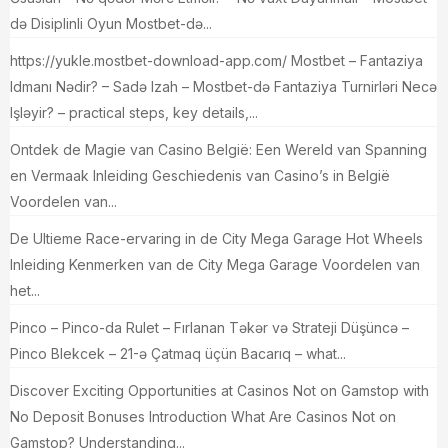
də Disiplinli Oyun Mostbet-də...
https://yukle.mostbet-download-app.com/ Mostbet – Fantaziya
Idmanı Nədir? – Sadə Izah – Mostbet-də Fantaziya Turnirləri Necə
Işləyir? – practical steps, key details,...
Ontdek de Magie van Casino België: Een Wereld van Spanning
en Vermaak Inleiding Geschiedenis van Casino’s in België
Voordelen van...
De Ultieme Race-ervaring in de City Mega Garage Hot Wheels
Inleiding Kenmerken van de City Mega Garage Voordelen van
het...
Pinco – Pinco-da Rulet – Fırlanan Təkər və Strateji Düşüncə –
Pinco Blekcek – 21-ə Çatmaq üçün Bacarıq – what...
Discover Exciting Opportunities at Casinos Not on Gamstop with
No Deposit Bonuses Introduction What Are Casinos Not on
Gamstop? Understanding...