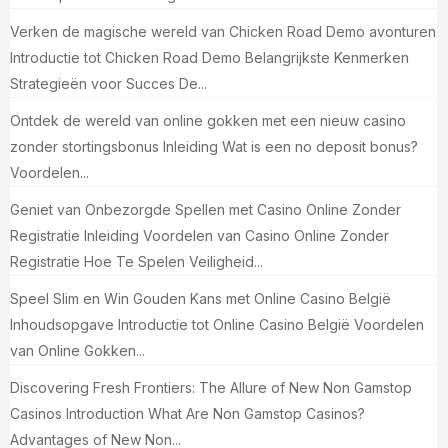
Verken de magische wereld van Chicken Road Demo avonturen
Introductie tot Chicken Road Demo Belangrijkste Kenmerken
Strategieën voor Succes De...
Ontdek de wereld van online gokken met een nieuw casino
zonder stortingsbonus Inleiding Wat is een no deposit bonus?
Voordelen...
Geniet van Onbezorgde Spellen met Casino Online Zonder
Registratie Inleiding Voordelen van Casino Online Zonder
Registratie Hoe Te Spelen Veiligheid...
Speel Slim en Win Gouden Kans met Online Casino België
Inhoudsopgave Introductie tot Online Casino België Voordelen
van Online Gokken...
Discovering Fresh Frontiers: The Allure of New Non Gamstop
Casinos Introduction What Are Non Gamstop Casinos?
Advantages of New Non...