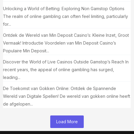
Unlocking a World of Betting: Exploring Non Gamstop Options
The realm of online gambling can often feel limiting, particularly
for...
Ontdek de Wereld van Min Deposit Casino’s: Kleine Inzet, Groot
Vermaak! Introductie Voordelen van Min Deposit Casino’s
Populaire Min Deposit...
Discover the World of Live Casinos Outside Gamstop’s Reach In
recent years, the appeal of online gambling has surged,
leading...
De Toekomst van Gokken Online: Ontdek de Spannende
Wereld van Digitale Spellen! De wereld van gokken online heeft
de afgelopen...
Load More