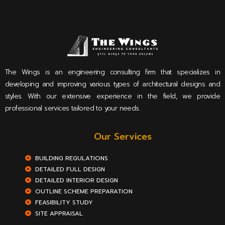
The Wings is an engineering consulting firm that specializes in
developing and improving various types of architectural designs and
styles. With our extensive experience in the field, we provide
professional services tailored to your needs.
Our Services
BUILDING REGULATIONS
DETAILED FULL DESIGN
DETAILED INTERIOR DESIGN
OUTLINE SCHEME PREPARATION
FEASIBILITY STUDY
SITE APPRAISAL