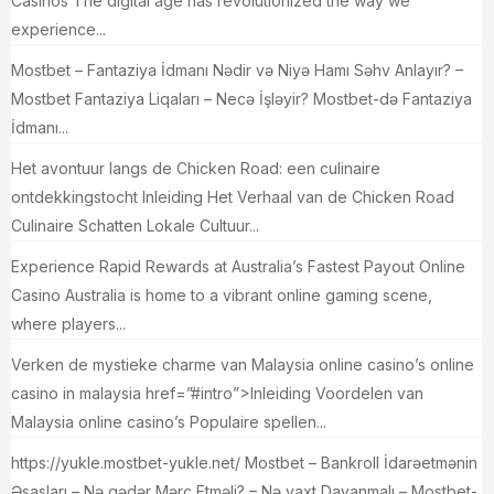
Casinos The digital age has revolutionized the way we
experience...
Mostbet – Fantaziya İdmanı Nədir və Niyə Hamı Səhv Anlayır? –
Mostbet Fantaziya Liqaları – Necə İşləyir? Mostbet-də Fantaziya
İdmanı...
Het avontuur langs de Chicken Road: een culinaire
ontdekkingstocht Inleiding Het Verhaal van de Chicken Road
Culinaire Schatten Lokale Cultuur...
Experience Rapid Rewards at Australia’s Fastest Payout Online
Casino Australia is home to a vibrant online gaming scene,
where players...
Verken de mystieke charme van Malaysia online casino’s online
casino in malaysia href=”#intro”>Inleiding Voordelen van
Malaysia online casino’s Populaire spellen...
https://yukle.mostbet-yukle.net/ Mostbet – Bankroll İdarəetmənin
Əsasları – Nə qədər Mərc Etməli? – Nə vaxt Dayanmalı – Mostbet-