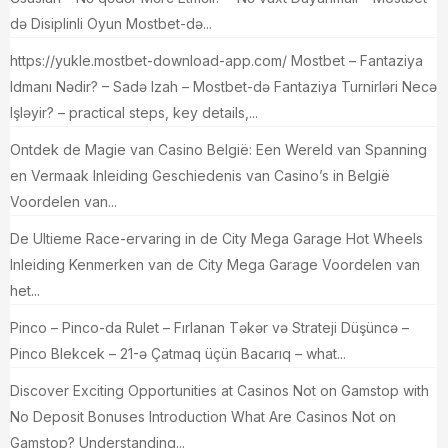
də Disiplinli Oyun Mostbet-də...
https://yukle.mostbet-download-app.com/ Mostbet – Fantaziya
Idmanı Nədir? – Sadə Izah – Mostbet-də Fantaziya Turnirləri Necə
Işləyir? – practical steps, key details,...
Ontdek de Magie van Casino België: Een Wereld van Spanning
en Vermaak Inleiding Geschiedenis van Casino’s in België
Voordelen van...
De Ultieme Race-ervaring in de City Mega Garage Hot Wheels
Inleiding Kenmerken van de City Mega Garage Voordelen van
het...
Pinco – Pinco-da Rulet – Fırlanan Təkər və Strateji Düşüncə –
Pinco Blekcek – 21-ə Çatmaq üçün Bacarıq – what...
Discover Exciting Opportunities at Casinos Not on Gamstop with
No Deposit Bonuses Introduction What Are Casinos Not on
Gamstop? Understanding...