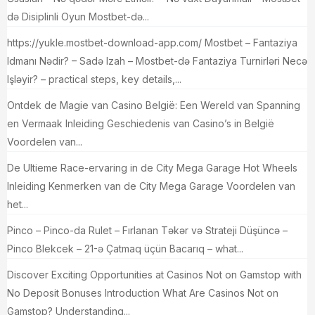
də Disiplinli Oyun Mostbet-də...
https://yukle.mostbet-download-app.com/ Mostbet – Fantaziya
Idmanı Nədir? – Sadə Izah – Mostbet-də Fantaziya Turnirləri Necə
Işləyir? – practical steps, key details,...
Ontdek de Magie van Casino België: Een Wereld van Spanning
en Vermaak Inleiding Geschiedenis van Casino’s in België
Voordelen van...
De Ultieme Race-ervaring in de City Mega Garage Hot Wheels
Inleiding Kenmerken van de City Mega Garage Voordelen van
het...
Pinco – Pinco-da Rulet – Fırlanan Təkər və Strateji Düşüncə –
Pinco Blekcek – 21-ə Çatmaq üçün Bacarıq – what...
Discover Exciting Opportunities at Casinos Not on Gamstop with
No Deposit Bonuses Introduction What Are Casinos Not on
Gamstop? Understanding...