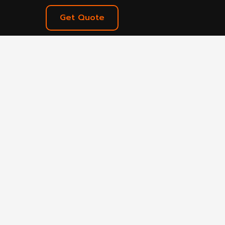
Get Quote
, for...
e...
e Introductie Welkom in de...
 Technical...
..
...
s have...
ntages...