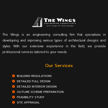
The Wings is an engineering consulting firm that specializes in
developing and improving various types of architectural designs and
styles. With our extensive experience in the field, we provide
professional services tailored to your needs.
Our Services
BUILDING REGULATIONS
DETAILED FULL DESIGN
DETAILED INTERIOR DESIGN
OUTLINE SCHEME PREPARATION
FEASIBILITY STUDY
SITE APPRAISAL