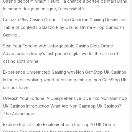
Casino dépôt minimum 1 euro : la chance à portée de main Dans
le monde des jeux en ligne, l’accessibilité...
Golazzo Play Casino Online – Top Canadian Gaming Destination
Table of contents Golazzo Play Casino Online – Top Canadian
Gaming...
Spin Your Fortune with Unforgettable Casino Slots Online
Adventures In today’s fast-paced digital world, the allure of
casino slots online...
Experience Unrestricted Gaming with Non GamStop UK Casinos
In the ever-evolving world of online gambling, non GamStop UK
casinos have...
Unleash Your Fortune: A Comprehensive Dive into Non Gamstop
UK Casinos Introduction What Are Non Gamstop UK Casinos?
The Advantages...
Explore the Ultimate Excitement with the Top 10 UK Online