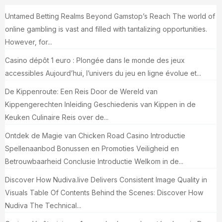
Untamed Betting Realms Beyond Gamstop’s Reach The world of
online gambling is vast and filled with tantalizing opportunities.
However, for...
Casino dépôt 1 euro : Plongée dans le monde des jeux
accessibles Aujourd’hui, l’univers du jeu en ligne évolue et...
De Kippenroute: Een Reis Door de Wereld van
Kippengerechten Inleiding Geschiedenis van Kippen in de
Keuken Culinaire Reis over de...
Ontdek de Magie van Chicken Road Casino Introductie
Spellenaanbod Bonussen en Promoties Veiligheid en
Betrouwbaarheid Conclusie Introductie Welkom in de...
Discover How Nudiva.live Delivers Consistent Image Quality in
Visuals Table Of Contents Behind the Scenes: Discover How
Nudiva The Technical...