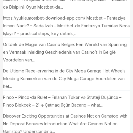
də Disiplinli Oyun Mostbet-də...
https://yukle.mostbet-download-app.com/ Mostbet – Fantaziya
Idmanı Nədir? – Sadə Izah – Mostbet-də Fantaziya Turnirləri Necə
Işləyir? – practical steps, key details,...
Ontdek de Magie van Casino België: Een Wereld van Spanning
en Vermaak Inleiding Geschiedenis van Casino’s in België
Voordelen van...
De Ultieme Race-ervaring in de City Mega Garage Hot Wheels
Inleiding Kenmerken van de City Mega Garage Voordelen van
het...
Pinco – Pinco-da Rulet – Fırlanan Təkər və Strateji Düşüncə –
Pinco Blekcek – 21-ə Çatmaq üçün Bacarıq – what...
Discover Exciting Opportunities at Casinos Not on Gamstop with
No Deposit Bonuses Introduction What Are Casinos Not on
Gamstop? Understanding...