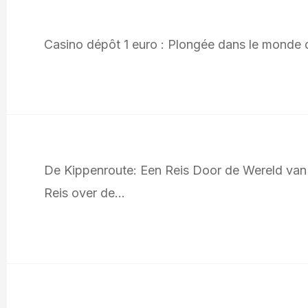
Casino dépôt 1 euro : Plongée dans le monde des
De Kippenroute: Een Reis Door de Wereld van 
Reis over de...