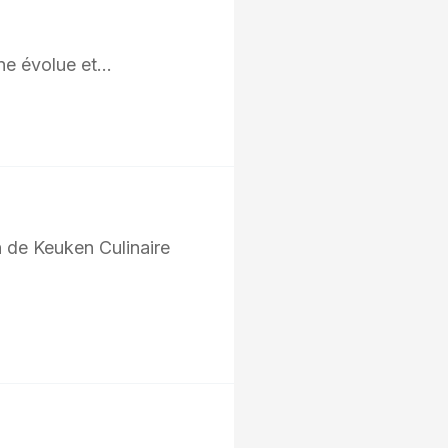
e évolue et...
 de Keuken Culinaire