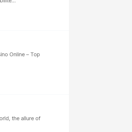
lité...
ino Online – Top
ld, the allure of