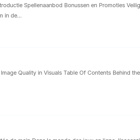
roductie Spellenaanbod Bonussen en Promoties Veilig
 in de...
Image Quality in Visuals Table Of Contents Behind th