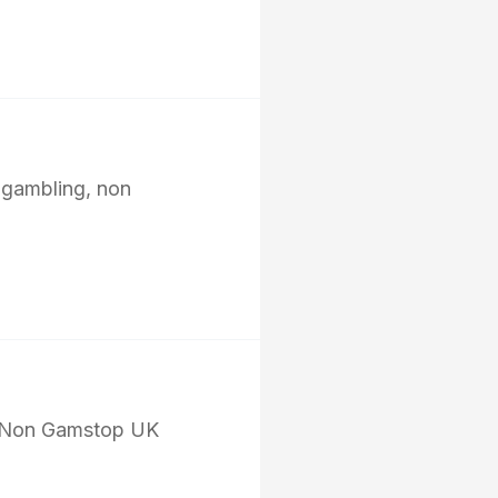
 gambling, non
e Non Gamstop UK