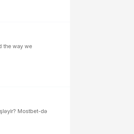
ed the way we
İşləyir? Mostbet-də