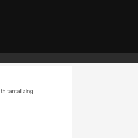
h tantalizing