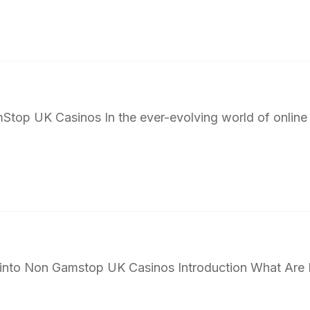
top UK Casinos In the ever-evolving world of online
 into Non Gamstop UK Casinos Introduction What Ar