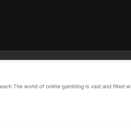
h The world of online gambling is vast and filled wit