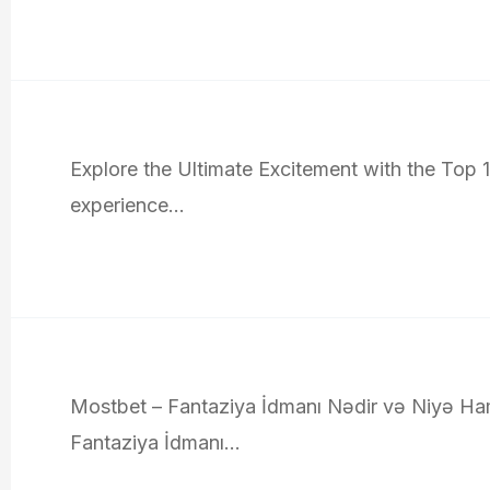
Explore the Ultimate Excitement with the Top 
experience...
Mostbet – Fantaziya İdmanı Nədir və Niyə Ham
Fantaziya İdmanı...