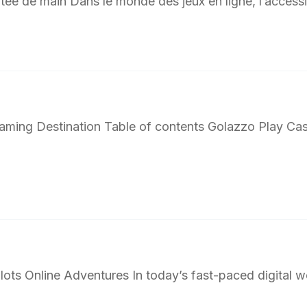
ée de main Dans le monde des jeux en ligne, l’accessibi
ming Destination Table of contents Golazzo Play Cas
ots Online Adventures In today’s fast-paced digital wor