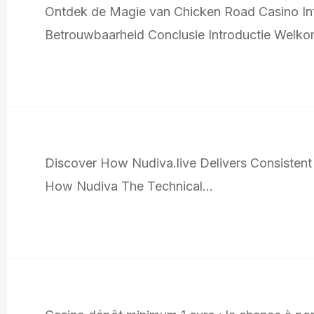
Ontdek de Magie van Chicken Road Casino Int
Betrouwbaarheid Conclusie Introductie Welkom
Discover How Nudiva.live Delivers Consistent 
How Nudiva The Technical...