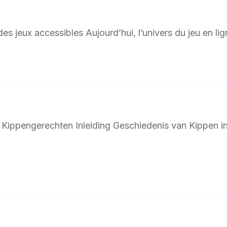
 jeux accessibles Aujourd’hui, l’univers du jeu en lign
Kippengerechten Inleiding Geschiedenis van Kippen in